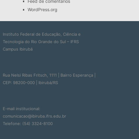
Feed de comentários
WordPress.org
Instituto Federal de Educação, Ciência e
Tecnologia do Rio Grande do Sul – IFRS
Campus Ibirubá
Rua Nelsi Ribas Fritsch, 1111 | Bairro Esperança |
CEP: 98200-000 | Ibirubá/RS
E-mail institucional:
comunicacao@ibiruba.ifrs.edu.br
Telefone: (54) 3324-8100