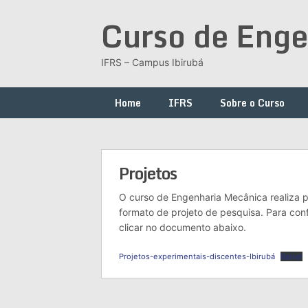
Skip
Curso de Enge
to
content
IFRS – Campus Ibirubá
Home
IFRS
Sobre o Curso
Projetos
O curso de Engenharia Mecânica realiza p
formato de projeto de pesquisa. Para conf
clicar no documento abaixo.
Projetos-experimentais-discentes-Ibirubá
Baixar