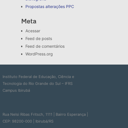
Propostas alterações
PPC
Meta
Acessar
Feed de posts
Feed de comentários
WordPress.org
Instituto Federal de Educação, Ciência e
Tecnologia do Rio Grande do Sul – IFRS
Campus Ibirubá
Rua Nelsi Ribas Fritsch, 1111 | Bairro Esperança |
CEP: 98200-000 | Ibirubá/RS