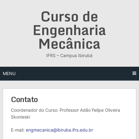
Skip
Curso de
to
content
Engenharia
Mecânica
IFRS – Campus Ibirubá
MENU
Contato
Coordenador do Curso: Professor Adão Felipe Oliveira
Skonieski
E-mail:
engmecanica@ibiruba.ifrs.edu.br