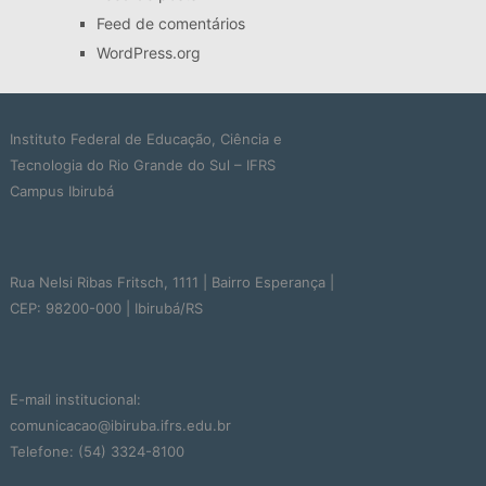
Feed de comentários
WordPress.org
Instituto Federal de Educação, Ciência e
Tecnologia do Rio Grande do Sul – IFRS
Campus Ibirubá
Rua Nelsi Ribas Fritsch, 1111 | Bairro Esperança |
CEP: 98200-000 | Ibirubá/RS
E-mail institucional:
comunicacao@ibiruba.ifrs.edu.br
Telefone: (54) 3324-8100