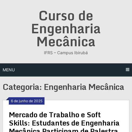
Skip
Curso de
to
content
Engenharia
Mecânica
IFRS – Campus Ibirubá
MENU
Categoria:
Engenharia Mecânica
6 de junho de 2025
Mercado de Trabalho e Soft
Skills: Estudantes de Engenharia
Mecânica Participam de Palestra