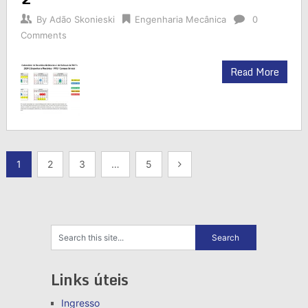
By
Adão Skonieski
Engenharia Mecânica
0
Comments
Read More
Paginação
1
2
3
…
5
de
posts
Links úteis
Ingresso