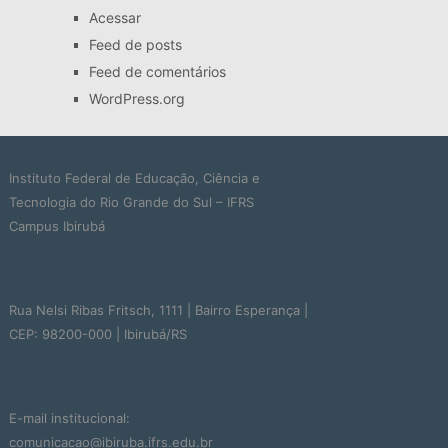
Acessar
Feed de posts
Feed de comentários
WordPress.org
Instituto Federal de Educação, Ciência e
Tecnologia do Rio Grande do Sul – IFRS
Campus Ibirubá
Rua Nelsi Ribas Fritsch, 1111 | Bairro Esperança |
CEP: 98200-000 | Ibirubá/RS
E-mail institucional:
comunicacao@ibiruba.ifrs.edu.br