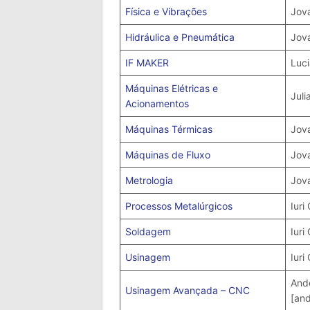
Física e Vibrações
Jova
Hidráulica e Pneumática
Jova
IF MAKER
Luci
Máquinas Elétricas e
Juli
Acionamentos
Máquinas Térmicas
Jova
Máquinas de Fluxo
Jova
Metrologia
Jova
Processos Metalúrgicos
Iuri
Soldagem
Iuri
Usinagem
Iuri
Ande
Usinagem Avançada – CNC
[and