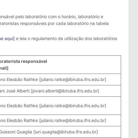
onsável pelo laboratório com o horário, laboratório e
oratoristas responsáveis por cada laboratório na tabela
ue aqui]
e leia o regulamento de utilização dos laboratórios
oratorista responsável
ail]
ano Elesbão Rathke [juliano.ratke@ibiruba.ifrs.edu.br]
ni José Alberti [jovani.alberti@ibiruba.ifrs.edu.br]
ano Elesbão Rathke [juliano.ratke@ibiruba.ifrs.edu.br]
ano Elesbão Rathke [juliano.ratke@ibiruba.ifrs.edu.br]
 Guissoni Quaglia [iuri.quaglia@ibiruba.ifrs.edu.br]