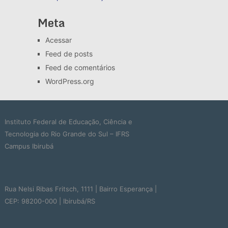
Meta
Acessar
Feed de posts
Feed de comentários
WordPress.org
Instituto Federal de Educação, Ciência e
Tecnologia do Rio Grande do Sul – IFRS
Campus Ibirubá
Rua Nelsi Ribas Fritsch, 1111 | Bairro Esperança |
CEP: 98200-000 | Ibirubá/RS