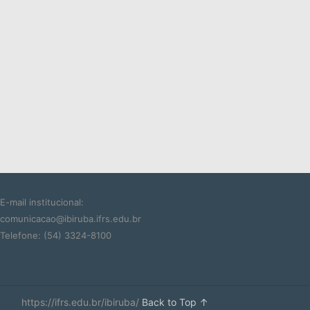
E-mail institucional:
comunicacao@ibiruba.ifrs.edu.br
Telefone: (54) 3324-8100
https://ifrs.edu.br/ibiruba/
Back to Top ↑