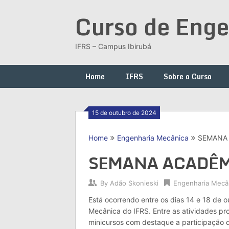
Skip
Curso de Enge
to
content
IFRS – Campus Ibirubá
Home
IFRS
Sobre o Curso
15 de outubro de 2024
Home
Engenharia Mecânica
SEMANA 
SEMANA ACADÊM
By
Adão Skonieski
Engenharia Mecâ
Está ocorrendo entre os dias 14 e 18 de
Mecânica do IFRS. Entre as atividades pr
minicursos com destaque a participação d