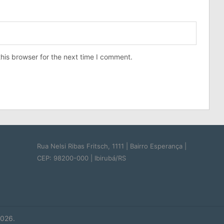
his browser for the next time I comment.
Rua Nelsi Ribas Fritsch, 1111 | Bairro Esperança |
CEP: 98200-000 | Ibirubá/RS
026.