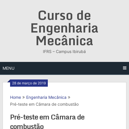
Skip
Curso de
to
content
Engenharia
Mecânica
IFRS – Campus Ibirubá
MENU
28 de março de 2019
Home
Engenharia Mecânica
Pré-teste em Câmara de combustão
Pré-teste em Câmara de
combustão