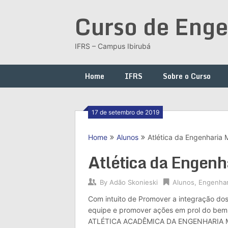
Skip
Curso de Enge
to
content
IFRS – Campus Ibirubá
Home
IFRS
Sobre o Curso
17 de setembro de 2019
Home
Alunos
Atlética da Engenharia
Atlética da Engen
By
Adão Skonieski
Alunos
,
Engenhar
Com intuito de Promover a integração dos a
equipe e promover ações em prol do bem 
ATLÉTICA ACADÊMICA DA ENGENHARIA 