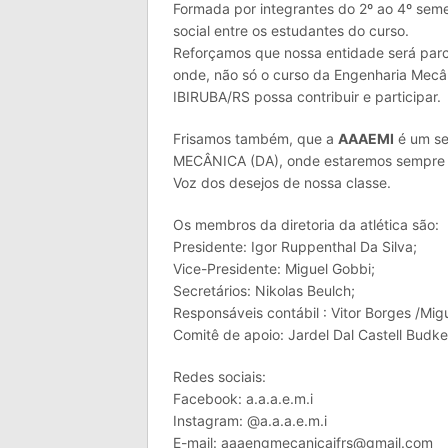
Formada por integrantes do 2º ao 4º semes
social entre os estudantes do curso.
Reforçamos que nossa entidade será parce
onde, não só o curso da Engenharia Mec
IBIRUBA/RS possa contribuir e participar.
Frisamos também, que a
AAAEMI
é um s
MECÂNICA (DA), onde estaremos sempre j
Voz dos desejos de nossa classe.
Os membros da diretoria da atlética são:
Presidente: Igor Ruppenthal Da Silva;
Vice-Presidente: Miguel Gobbi;
Secretários: Nikolas Beulch;
Responsáveis contábil : Vitor Borges /Migu
Comitê de apoio: Jardel Dal Castell Budke
Redes sociais:
Facebook: a.a.a.e.m.i
Instagram: @a.a.a.e.m.i
E-mail: aaaengmecanicaifrs@gmail.com