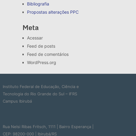
Bibliografia
Propostas alterações
PPC
Meta
Acessar
Feed de posts
Feed de comentários
WordPress.org
Instituto Federal de Educação, Ciência e
Tecnologia do Rio Grande do Sul – IFRS
Campus Ibirubá
Rua Nelsi Ribas Fritsch, 1111 | Bairro Esperança |
CEP: 98200-000 | Ibirubá/RS