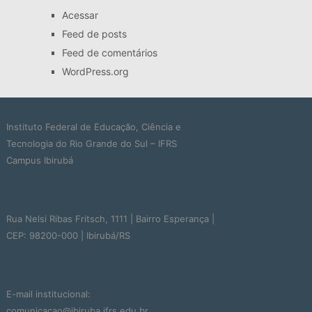
Acessar
Feed de posts
Feed de comentários
WordPress.org
Instituto Federal de Educação, Ciência e
Tecnologia do Rio Grande do Sul – IFRS
Campus Ibirubá
Rua Nelsi Ribas Fritsch, 1111 | Bairro Esperança |
CEP: 98200-000 | Ibirubá/RS
E-mail institucional:
comunicacao@ibiruba.ifrs.edu.br